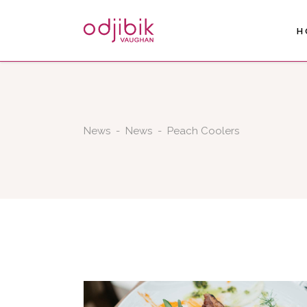
H
News
-
News
-
Peach Coolers