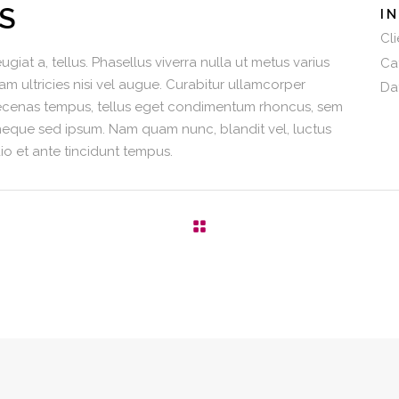
S
I
Cli
ugiat a, tellus. Phasellus viverra nulla ut metus varius
Ca
am ultricies nisi vel augue. Curabitur ullamcorper
Da
 Maecenas tempus, tellus eget condimentum rhoncus, sem
neque sed ipsum. Nam quam nunc, blandit vel, luctus
io et ante tincidunt tempus.