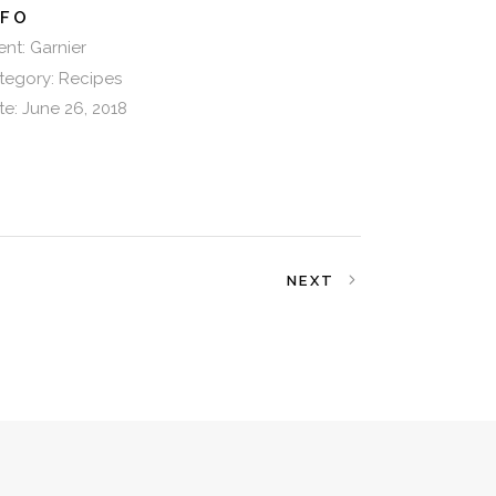
NFO
ent:
Garnier
tegory:
Recipes
te:
June 26, 2018
NEXT