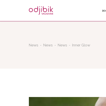
H
News
-
News
-
News
-
Inner Glow