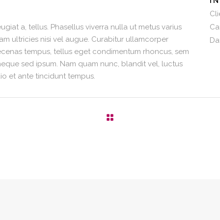
I
Cli
ugiat a, tellus. Phasellus viverra nulla ut metus varius
Ca
am ultricies nisi vel augue. Curabitur ullamcorper
Da
 Maecenas tempus, tellus eget condimentum rhoncus, sem
neque sed ipsum. Nam quam nunc, blandit vel, luctus
io et ante tincidunt tempus.